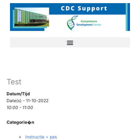
Ga
naar
de
inhoud
Test
Datum/Tijd
Date(s) - 11-10-2022
10:00 - 11:00
Categorie�n
Instructie + pas