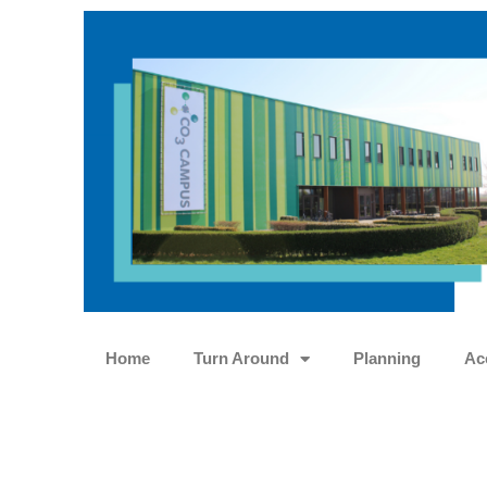
Ga
naar
de
inhoud
Home
Turn Around
Planning
Ac