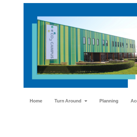
Ga
naar
de
inhoud
Home
Turn Around
Planning
Ac